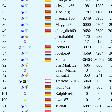
94
ichsagnix66
1981
:
1787
1
63
J_oe_r_g
1787
:
1180
6
73
maenzer100
3749
:
3983
-
36
Maggie27
6000
:
5704
2
40
ohne_dich69
9682
:
7680
2
45
petrahabibi
170
:
232
-
88
redi68
17
:
12
44
Ronja99
3079
:
3336
-
54
rooske59
4569
:
4204
3
33
Selma
36463
:
30562
5
92
SissiMiaBlue
606
:
668
-
85
Sven_Michel
3
:
6
42
tomcat11
353
:
241
1
12
Tratsche_2018
5060
:
3055
2
82
wolly462
649
:
805
-
101
RalphKreta
0
:
0
100
uwe187
0
:
0
21
19ck46
6087
:
8815
-2