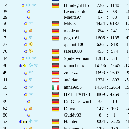
14
Hundegirl115
726
:
1140
-
35
LeanderJohn
44
:
56
-
29
Madita97
67
:
83
-
56
Mikaza
4424
:
6137
-1
60
nicoleau
354
:
241
1
7
pego_61
1606
:
1185
4
77
quannti100
626
:
818
-
70
sabsi3003
453
:
574
-
34
Spiderwoman
1288
:
1331
-
30
xminchenx
14196
:
15645
-1
49
zottelzz
1698
:
1607
11
andidart
1331
:
1893
-
55
anna9955
14164
:
12614
1
17
BVB_FAN78
3869
:
4269
-
99
DerGuteTwin1
32
:
19
64
Duwa
147
:
193
-
80
Guddy83
8
:
1
53
Haluter
9094
:
13225
-4
79
heideperle
129
:
180
-