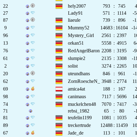
22
hely2007
793
:
745
27
Lady91
571
:
1114
-
87
liaeule
739
:
896
-
9
Mummy52
14683
:
16104
-1
96
Mystery_Girl
2561
:
2397
1
13
orkan51
5558
:
4915
6
76
RedAngelBaron
2208
:
3195
-
61
slumpie2
2135
:
3308
-1
2
solist
3274
:
2265
1
20
uteundhans
846
:
961
-
62
ZornRoescheN_
3948
:
2774
1
69
amica4at
188
:
167
98
canimaus
7117
:
5696
1
74
muckelchen48
7070
:
7417
-
71
rebsi_1982
65
:
80
-
81
teufelin1199
1081
:
1035
89
treckertrude
12488
:
11459
1
67
Jade_de
113
:
101