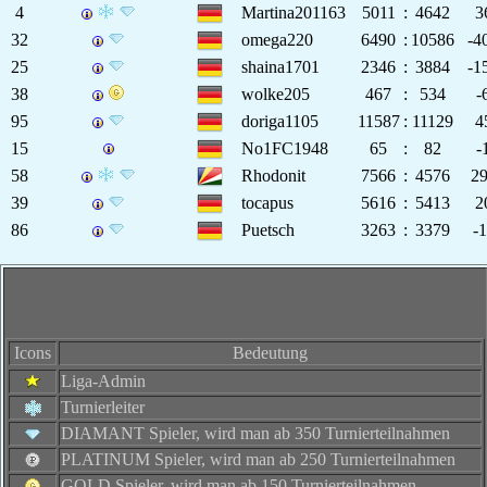
4
Martina201163
5011
:
4642
3
32
omega220
6490
:
10586
-4
25
shaina1701
2346
:
3884
-1
38
wolke205
467
:
534
-
95
doriga1105
11587
:
11129
4
15
No1FC1948
65
:
82
-
58
Rhodonit
7566
:
4576
2
39
tocapus
5616
:
5413
2
86
Puetsch
3263
:
3379
-
Icons
Bedeutung
Liga-Admin
Turnierleiter
DIAMANT Spieler, wird man ab 350 Turnierteilnahmen
PLATINUM Spieler, wird man ab 250 Turnierteilnahmen
GOLD Spieler, wird man ab 150 Turnierteilnahmen