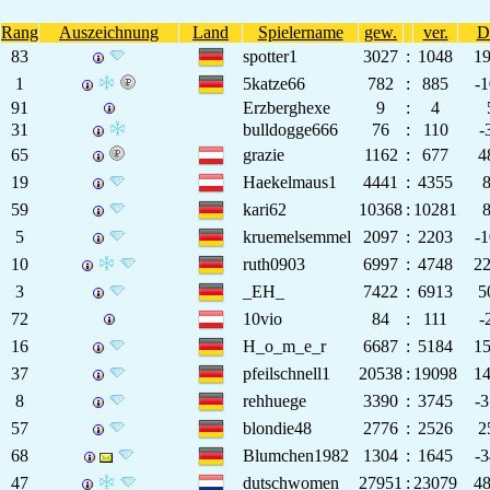
Rang
Auszeichnung
Land
Spielername
gew.
ver.
D
83
spotter1
3027
:
1048
1
1
5katze66
782
:
885
-
91
Erzberghexe
9
:
4
31
bulldogge666
76
:
110
-
65
grazie
1162
:
677
4
19
Haekelmaus1
4441
:
4355
59
kari62
10368
:
10281
5
kruemelsemmel
2097
:
2203
-
10
ruth0903
6997
:
4748
2
3
_EH_
7422
:
6913
5
72
10vio
84
:
111
-
16
H_o_m_e_r
6687
:
5184
1
37
pfeilschnell1
20538
:
19098
1
8
rehhuege
3390
:
3745
-
57
blondie48
2776
:
2526
2
68
Blumchen1982
1304
:
1645
-
47
dutschwomen
27951
:
23079
4