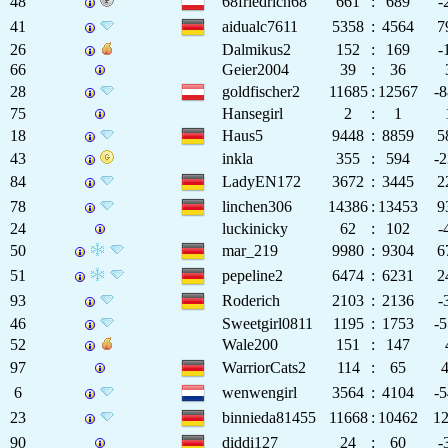
48
68friedrich68
661
:
689
-
41
aidualc7611
5358
:
4564
7
26
Dalmikus2
152
:
169
-
66
Geier2004
39
:
36
28
goldfischer2
11685
:
12567
-
75
Hansegirl
2
:
1
18
Haus5
9448
:
8859
5
43
inkla
355
:
594
-
84
LadyEN172
3672
:
3445
2
78
linchen306
14386
:
13453
9
24
luckinicky
62
:
102
-
50
mar_219
9980
:
9304
6
51
pepeline2
6474
:
6231
2
93
Roderich
2103
:
2136
-
46
Sweetgirl0811
1195
:
1753
-
52
Wale200
151
:
147
97
WarriorCats2
114
:
65
6
wenwengirl
3564
:
4104
-
23
binnieda81455
11668
:
10462
1
90
diddi127
24
:
60
-