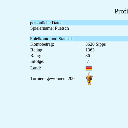
Prof
persönliche Daten
Spielername: Puetsch
Spielkonto und Statistik
Kontobetrag:
3620 Sipps
Rating:
1363
Rang:
86
Infolge:
-7
Land:
Turniere gewonnen: 200