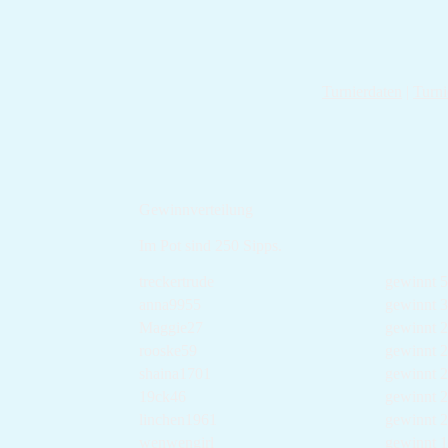
Turnierdaten
|
Turni
Gewinnverteilung
Im Pot sind 250 Sipps.
treckertrude
gewinnt 5
anna9955
gewinnt 3
Maggie27
gewinnt 2
rooske59
gewinnt 2
shaina1701
gewinnt 2
19ck46
gewinnt 2
linchen1961
gewinnt 2
wenwengirl
gewinnt 1