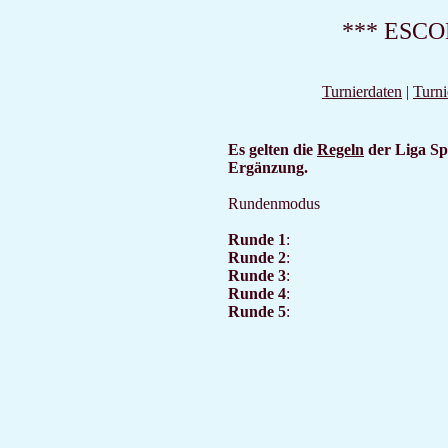
*** ESCO
Turnierdaten
|
Turni
Es gelten die
Regeln
der Liga Spi
Ergänzung.
Rundenmodus
Runde 1
:
Runde 2
:
Runde 3
:
Runde 4
:
Runde 5
: