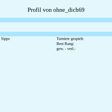
Profil von ohne_dich69
 Sipps
Turniere gespielt:
Best Rang:
gew. - verl.: