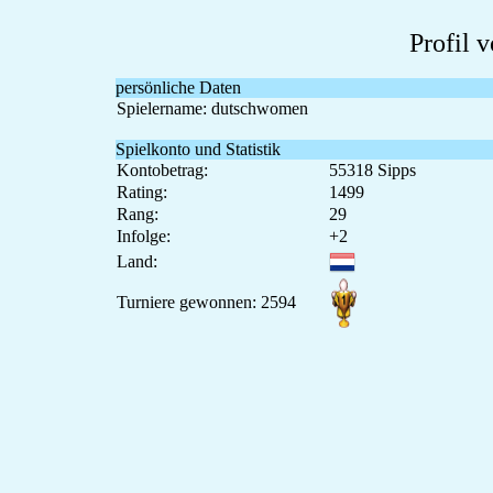
Profil 
persönliche Daten
Spielername: dutschwomen
Spielkonto und Statistik
Kontobetrag:
55318 Sipps
Rating:
1499
Rang:
29
Infolge:
+2
Land:
Turniere gewonnen: 2594