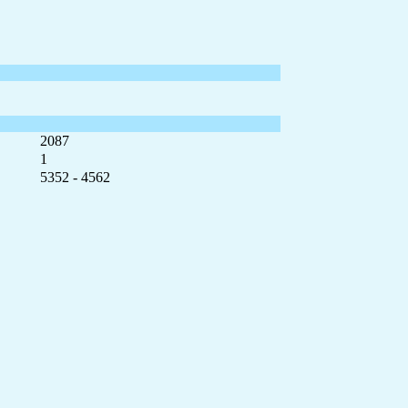
2087
1
5352 - 4562