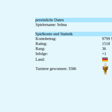
persönliche Daten
Spielername: Selma
Spielkonto und Statistik
Kontobetrag:
9799 
Rating:
1518
Rang:
36
Infolge:
+1
Land:
Turniere gewonnen: 3586