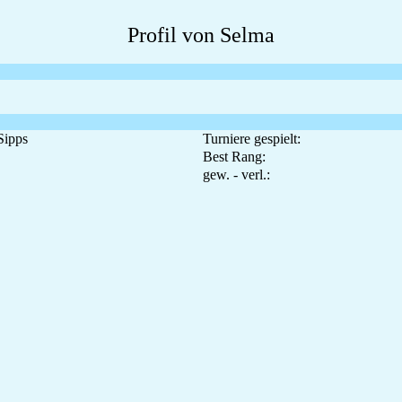
Profil von Selma
Sipps
Turniere gespielt:
Best Rang:
gew. - verl.: