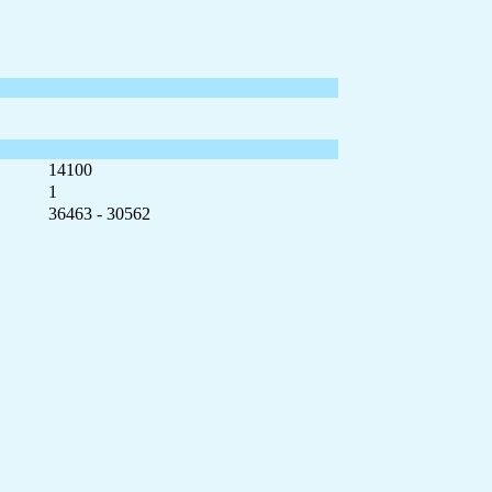
14100
1
36463 - 30562