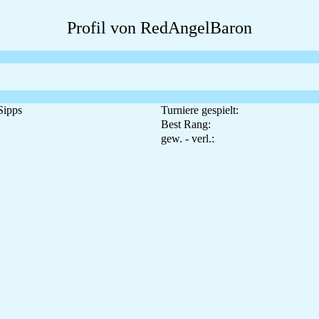
Profil von RedAngelBaron
Sipps
Turniere gespielt:
Best Rang:
gew. - verl.: