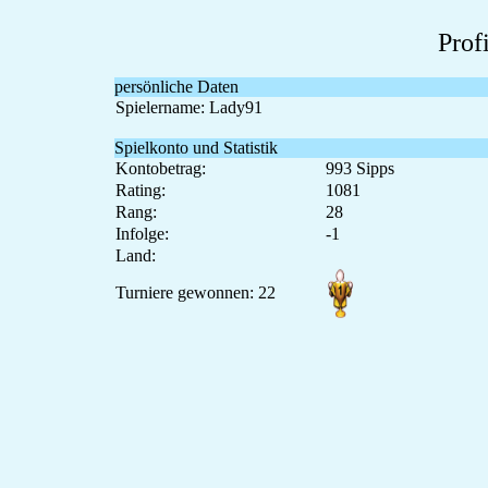
Prof
persönliche Daten
Spielername: Lady91
Spielkonto und Statistik
Kontobetrag:
993 Sipps
Rating:
1081
Rang:
28
Infolge:
-1
Land:
Turniere gewonnen: 22