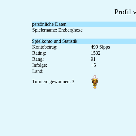
Profil
persönliche Daten
Spielername: Erzberghexe
Spielkonto und Statistik
Kontobetrag:
499 Sipps
Rating:
1532
Rang:
91
Infolge:
+5
Land:
Turniere gewonnen: 3